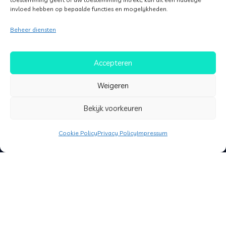
Disclaimer
invloed hebben op bepaalde functies en mogelijkheden.
Privacy Policy
Beheer diensten
Cookie Policy
Accepteren
CMB totaalbouw
Weigeren
Aannemersbedrijf Winssen
Bekijk voorkeuren
Aannemer Nijmegen
Cookie Policy
Privacy Policy
Impressum
Aannemersbedrijf Ewijk
Aannemersbedrijf Weurt
Aannemersbedrijf Beuningen
Aannemersbedrijf Wijchen