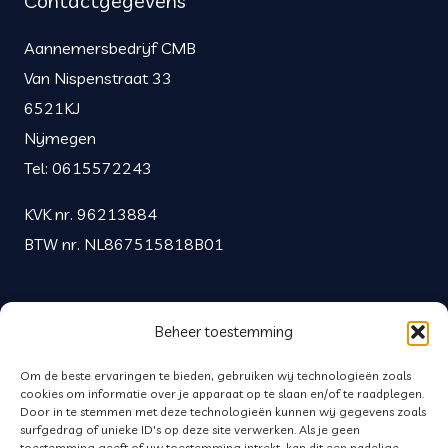
Contactgegevens
Aannemersbedrijf CMB
Van Nispenstraat 33
6521KJ
Nijmegen
Tel: 0615572243
KVK nr. 96213884
BTW nr. NL867515818B01
Beheer toestemming
Privacy
Om de beste ervaringen te bieden, gebruiken wij technologieën zoals
cookies om informatie over je apparaat op te slaan en/of te raadplegen.
Algemene voorwaarden
Door in te stemmen met deze technologieën kunnen wij gegevens zoals
surfgedrag of unieke ID's op deze site verwerken. Als je geen
toestemming geeft of uw toestemming intrekt, kan dit een nadelige